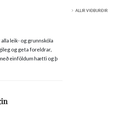
ALLIR VIÐBURÐIR
 alla leik- og grunnskóla
ileg og geta foreldrar,
n með einföldum hætti og þ
gin