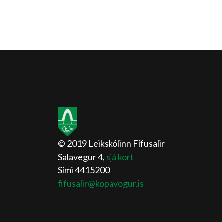
© 2019 Leikskólinn Fífusalir
Salavegur 4,
sjá kort
Sími 4415200
fifusalir@kopavogur.is