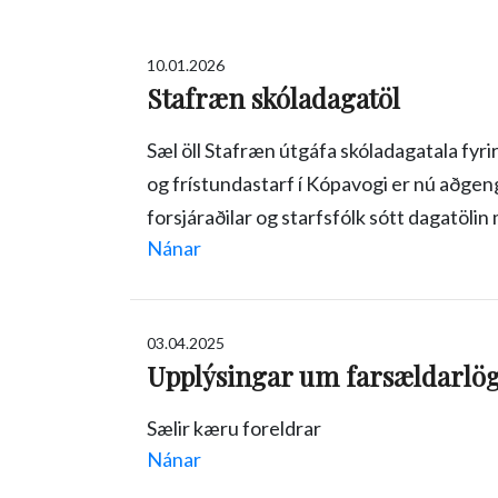
10.01.2026
Stafræn skóladagatöl
Sæl öll Stafræn útgáfa skóladagatala fyrir
og frístundastarf í Kópavogi er nú aðgeng
forsjáraðilar og starfsfólk sótt dagatöli
Nánar
03.04.2025
Upplýsingar um farsældarlö
Sælir kæru foreldrar
Nánar