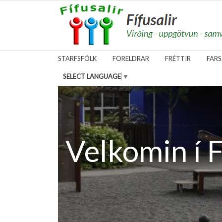
fara á forsíðu
STARFSFÓLK
FORELDRAR
FRÉTTIR
FAR
SELECT LANGUAGE
▼
Velkomin í F