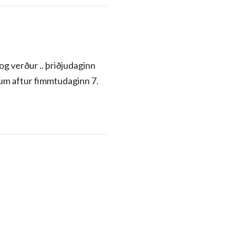
og verður .. þriðjudaginn
pnum aftur fimmtudaginn 7.