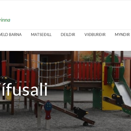
SÆLD BARNA
MATSEÐILL
DEILDIR
VIÐBURÐIR
MYNDIR
ífusali